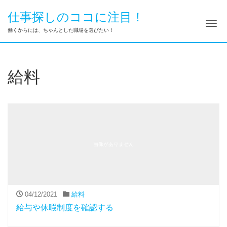
仕事探しのココに注目！
ナ
働くからには、ちゃんとした職場を選びたい！
給料
画像がありません
04/12/2021
給料
給与や休暇制度を確認する